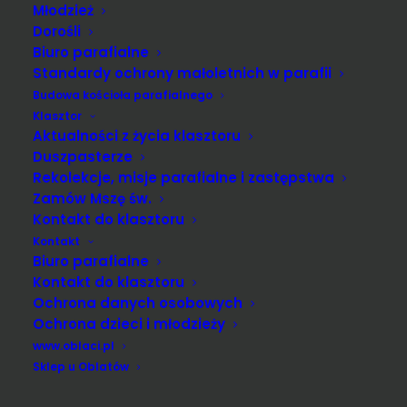
Młodzież
Dorośli
Biuro parafialne
Standardy ochrony małoletnich w parafii
Budowa kościoła parafialnego
Klasztor
Aktualności z życia klasztoru
Duszpasterze
Rekolekcje, misje parafialne i zastępstwa
Zamów Mszę św.
Kontakt do klasztoru
Kontakt
Biuro parafialne
Kontakt do klasztoru
Ochrona danych osobowych
Ochrona dzieci i młodzieży
www.oblaci.pl
Sklep u Oblatów
Parafia Rzymskokatolicka św. Jana Pawła II