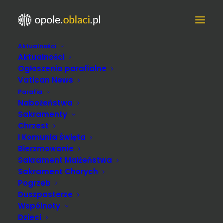
Aktualności
U Oblatów w Opolu we
Aktualności
wrześniu
Ogłoszenia parafialne
Vatican News
Parafia
Nabożeństwa
Sakramenty
Chrzest
I Komunia Święta
Bierzmowanie
Sakrament Małżeństwa
Sakrament Chorych
Pogrzeb
Duszpasterze
Wspólnoty
Dzieci