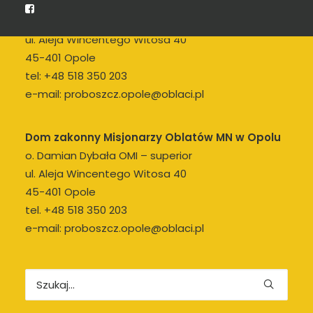
Parafia Rzymskokatolicka św. Jana Pawła II
o. Damian Dybała OMI – proboszcz
ul. Aleja Wincentego Witosa 40
45-401 Opole
tel:
+48 518 350 203
e-mail:
proboszcz.opole@oblaci.pl
Dom zakonny Misjonarzy Oblatów MN w Opolu
o. Damian Dybała OMI – superior
ul. Aleja Wincentego Witosa 40
45-401 Opole
tel.
+48 518 350 203
e-mail:
proboszcz.opole@oblaci.pl