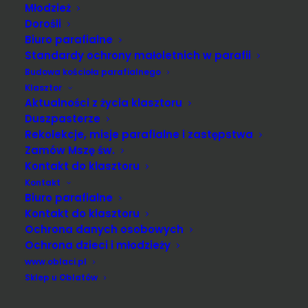
Młodzież
połamałem pięć chlebów dla pięciu tysięcy?»
Dorośli
Biuro parafialne
Odpowiedzieli Mu: «Dwanaście».
Standardy ochrony małoletnich w parafii
Budowa kościoła parafialnego
«A kiedy połamałem siedem chlebów dla czterech
Klasztor
tysięcy, ile zebraliście koszów pełnych ułomków?»
Aktualności z życia klasztoru
Duszpasterze
Odpowiedzieli: «Siedem».
Rekolekcje, misje parafialne i zastępstwa
Zamów Mszę św.
I rzekł im: «Jeszcze nie rozumiecie?»
Kontakt do klasztoru
Kontakt
Biuro parafialne
Kontakt do klasztoru
Ochrona danych osobowych
Ochrona dzieci i młodzieży
www.oblaci.pl
Sklep u Oblatów