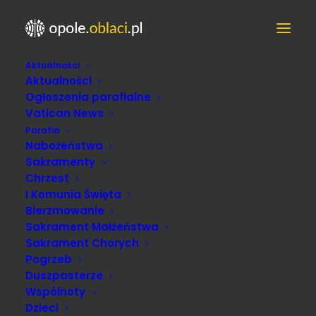
Aktualności
TRANSMISJA NA ŻYWO Z
Aktualności
NASZEJ KAPLICY
Ogłoszenia parafialne
Vatican News
Parafia
– W niedzielę a w dni powszednie wieczorem,
Nabożeństwa
będzie na żywo transmisja ze Mszy św. i
Sakramenty
nabożeństw na stronie facebookowej naszej
Chrzest
parafii.
I Komunia Święta
Bierzmowanie
Sakrament Małżeństwa
Sakrament Chorych
Pogrzeb
Duszpasterze
Wspólnoty
Dzieci